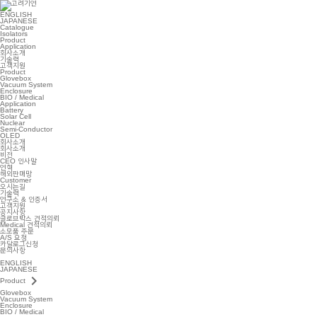
ENGLISH
JAPANESE
Catalogue
Isolators
Product
Application
회사소개
기술력
고객지원
Product
Glovebox
Vacuum System
Enclosure
BIO / Medical
Application
Battery
Solar Cell
Nuclear
Semi-Conductor
OLED
회사소개
회사소개
비전
CEO 인사말
연혁
해외판매망
Customer
오시는길
기술력
연구소 & 인증서
고객지원
공지사항
글로브박스 견적의뢰
Medical 견적의뢰
소모품 주문
A/S 요청
카달로그신청
문의사항
ENGLISH
JAPANESE
keyboard_arrow_right
Product
Glovebox
Vacuum System
Enclosure
BIO / Medical