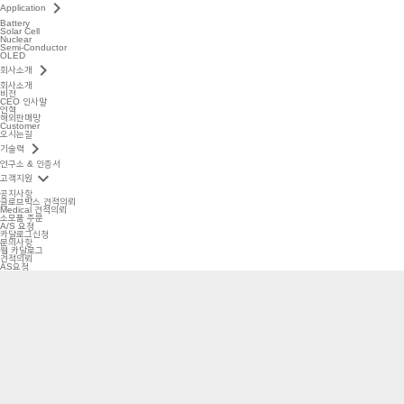
keyboard_arrow_right
Application
Battery
Solar Cell
Nuclear
Semi-Conductor
OLED
keyboard_arrow_right
회사소개
회사소개
비전
CEO 인사말
연혁
해외판매망
Customer
오시는길
keyboard_arrow_right
기술력
연구소 & 인증서
keyboard_arrow_down
고객지원
공지사항
글로브박스 견적의뢰
Medical 견적의뢰
소모품 주문
A/S 요청
카달로그신청
문의사항
웹 카달로그
견적의뢰
AS요청