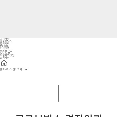
공지사항
글로브박스
견적의뢰
Medical
견적의뢰
소모품 주문
A/S 요청
카달로그신청
문의사항

글로브박스 견적의뢰