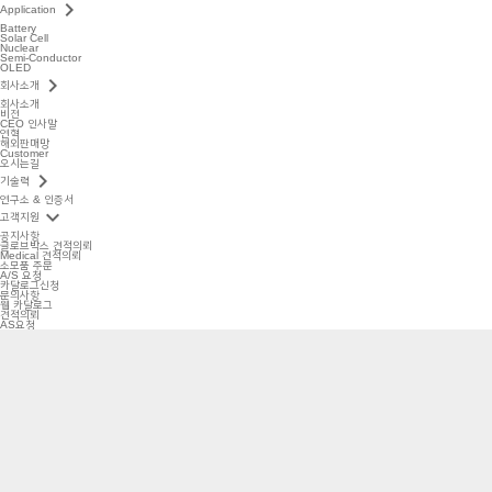
keyboard_arrow_right
Application
Battery
Solar Cell
Nuclear
Semi-Conductor
OLED
keyboard_arrow_right
회사소개
회사소개
비전
CEO 인사말
연혁
해외판매망
Customer
오시는길
keyboard_arrow_right
기술력
연구소 & 인증서
keyboard_arrow_down
고객지원
공지사항
글로브박스 견적의뢰
Medical 견적의뢰
소모품 주문
A/S 요청
카달로그신청
문의사항
웹 카달로그
견적의뢰
AS요청