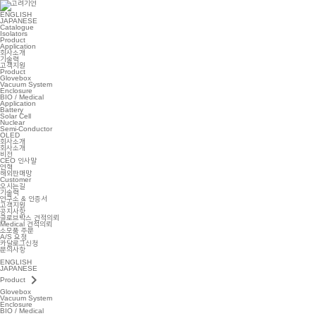
ENGLISH
JAPANESE
Catalogue
Isolators
Product
Application
회사소개
기술력
고객지원
Product
Glovebox
Vacuum System
Enclosure
BIO / Medical
Application
Battery
Solar Cell
Nuclear
Semi-Conductor
OLED
회사소개
회사소개
비전
CEO 인사말
연혁
해외판매망
Customer
오시는길
기술력
연구소 & 인증서
고객지원
공지사항
글로브박스 견적의뢰
Medical 견적의뢰
소모품 주문
A/S 요청
카달로그신청
문의사항
ENGLISH
JAPANESE
keyboard_arrow_right
Product
Glovebox
Vacuum System
Enclosure
BIO / Medical