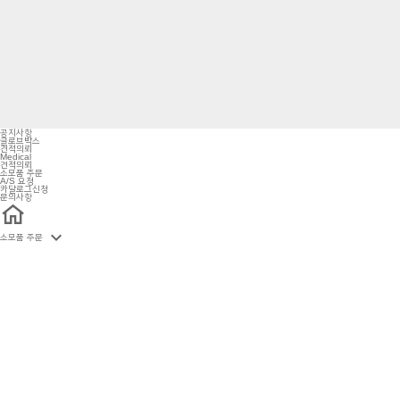
공지사항
글로브박스
견적의뢰
Medical
견적의뢰
소모품 주문
A/S 요청
카달로그신청
문의사항

소모품 주문