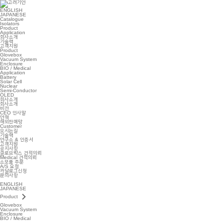
ENGLISH
JAPANESE
Catalogue
Isolators
Product
Application
회사소개
기술력
고객지원
Product
Glovebox
Vacuum System
Enclosure
BIO / Medical
Application
Battery
Solar Cell
Nuclear
Semi-Conductor
OLED
회사소개
회사소개
비전
CEO 인사말
연혁
해외판매망
Customer
오시는길
기술력
연구소 & 인증서
고객지원
공지사항
글로브박스 견적의뢰
Medical 견적의뢰
소모품 주문
A/S 요청
카달로그신청
문의사항
ENGLISH
JAPANESE
keyboard_arrow_right
Product
Glovebox
Vacuum System
Enclosure
BIO / Medical