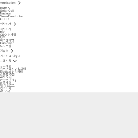
keyboard_arrow_right
Application
Battery
Solar Cell
Nuclear
Semi-Conductor
OLED
keyboard_arrow_right
회사소개
회사소개
비전
CEO 인사말
연혁
해외판매망
Customer
오시는길
keyboard_arrow_right
기술력
연구소 & 인증서
keyboard_arrow_down
고객지원
공지사항
글로브박스 견적의뢰
Medical 견적의뢰
소모품 주문
A/S 요청
카달로그신청
문의사항
웹 카달로그
견적의뢰
AS요청