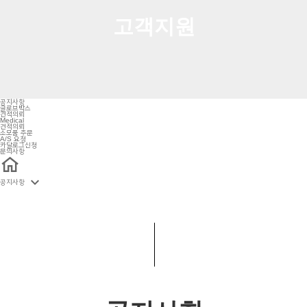
고
객
지
원
공지사항
글로브박스
견적의뢰
Medical
견적의뢰
소모품 주문
A/S 요청
카달로그신청
문의사항

공지사항